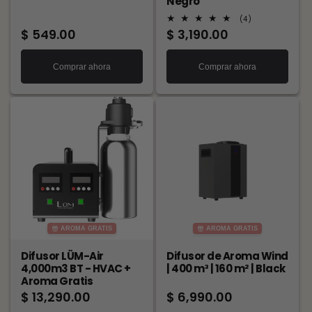
Negro
4
(4)
reseñas
Precio
$ 549.00
Precio
$ 3,190.00
totales
habitual
habitual
Comprar ahora
Comprar ahora
AROMA GRATIS
AROMA GRATIS
Difusor LÜM-Air
Difusor de Aroma Wind
4,000m3 BT - HVAC +
| 400 m³ | 160 m² | Black
Aroma Gratis
Precio
$ 13,290.00
Precio
$ 6,990.00
habitual
habitual