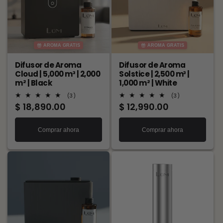
AROMA GRATIS
AROMA GRATIS
Difusor de Aroma
Difusor de Aroma
Cloud | 5,000 m³ | 2,000
Solstice | 2,500 m³ |
m² | Black
1,000 m² | White
3
3
(3)
(3)
reseñas
reseñas
Precio
$ 18,890.00
Precio
$ 12,990.00
totales
totales
habitual
habitual
Comprar ahora
Comprar ahora