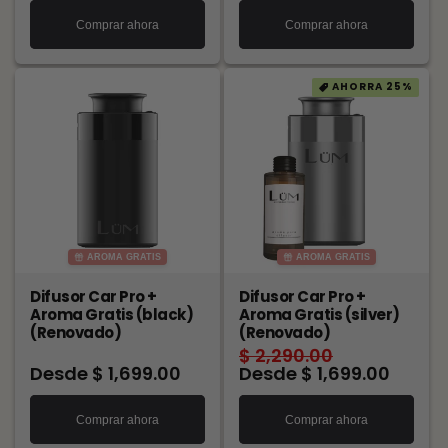
Comprar ahora
Comprar ahora
AHORRA 25%
AROMA GRATIS
AROMA GRATIS
Difusor Car Pro +
Difusor Car Pro +
Aroma Gratis (black)
Aroma Gratis (silver)
(Renovado)
(Renovado)
Precio
$ 2,290.00
Precio
Precio
Desde $ 1,699.00
habitual
Desde $ 1,699.00
de
habitual
oferta
Comprar ahora
Comprar ahora