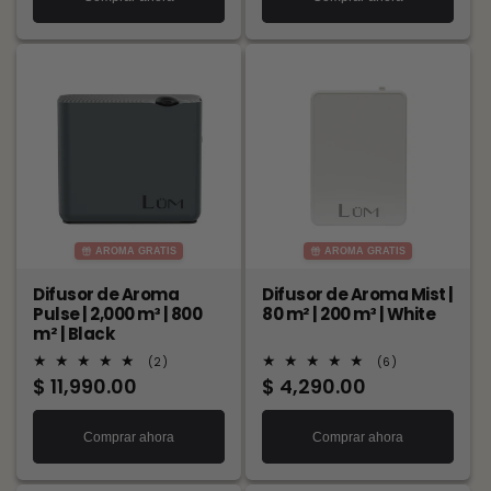
AROMA GRATIS
AROMA GRATIS
Difusor de Aroma
Difusor de Aroma Mist |
Pulse | 2,000 m³ | 800
80 m² | 200 m³ | White
m² | Black
2
6
(2)
(6)
reseñas
reseñas
Precio
$ 11,990.00
Precio
$ 4,290.00
totales
totales
habitual
habitual
Comprar ahora
Comprar ahora