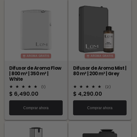
AROMA GRATIS
AROMA GRATIS
Difusor de Aroma Flow
Difusor de Aroma Mist |
| 800 m³ | 350 m² |
80 m² | 200 m³ | Grey
White
1
2
(1)
(2)
reseñas
reseñas
Precio
$ 6,490.00
Precio
$ 4,290.00
totales
totales
habitual
habitual
Comprar ahora
Comprar ahora