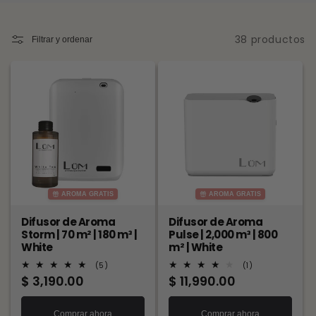
38 productos
Filtrar y ordenar
AROMA GRATIS
AROMA GRATIS
Difusor de Aroma
Difusor de Aroma
Storm | 70 m² | 180 m³ |
Pulse | 2,000 m³ | 800
White
m² | White
5
1
(5)
(1)
reseñas
reseñas
Precio
$ 3,190.00
Precio
$ 11,990.00
totales
totales
habitual
habitual
Comprar ahora
Comprar ahora