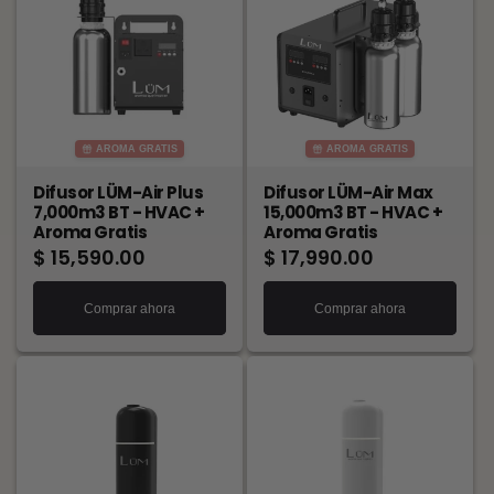
AROMA GRATIS
AROMA GRATIS
Difusor LÜM-Air Plus
Difusor LÜM-Air Max
7,000m3 BT - HVAC +
15,000m3 BT - HVAC +
Aroma Gratis
Aroma Gratis
Precio
$ 15,590.00
Precio
$ 17,990.00
habitual
habitual
Comprar ahora
Comprar ahora