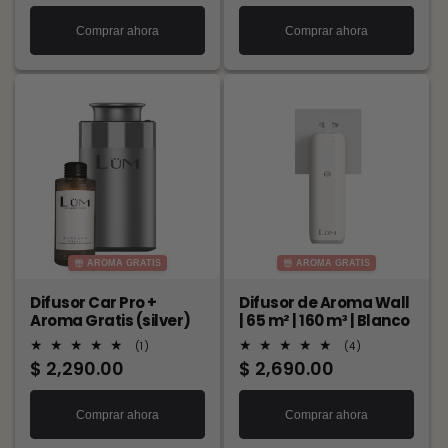
habitual
habitual
Comprar ahora
Comprar ahora
AROMA GRATIS
AROMA GRATIS
Difusor Car Pro +
Difusor de Aroma Wall
Aroma Gratis (silver)
| 65 m² | 160 m³ | Blanco
1
4
(1)
(4)
reseñas
reseñas
Precio
$ 2,290.00
Precio
$ 2,690.00
totales
totales
habitual
habitual
Comprar ahora
Comprar ahora