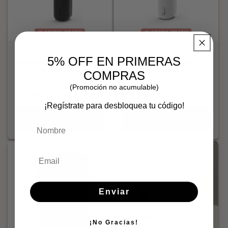
AROMA GRATIS
AROMA GRATIS
Difusor Car Clip
Difusor Car Clip
5% OFF EN PRIMERAS
Autostart + Kit de 6
Autostart + Kit de 6
Aromas (Black)
Aromas (White)
COMPRAS
3
(3)
(Promoción no acumulable)
reseñas
Precio
$ 990.00
Precio
$ 990.00
totales
habitual
habitual
¡Regístrate para desbloquea tu código!
Comprar ahora
Comprar ahora
Nombre
Enviar
¡No Gracias!