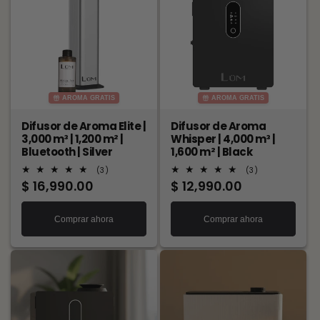
AROMA GRATIS
AROMA GRATIS
Difusor de Aroma Elite |
Difusor de Aroma
3,000 m³ | 1,200 m² |
Whisper | 4,000 m³ |
Bluetooth | Silver
1,600 m² | Black
3
3
(3)
(3)
reseñas
reseñas
Precio
$ 16,990.00
Precio
$ 12,990.00
totales
totales
habitual
habitual
Comprar ahora
Comprar ahora