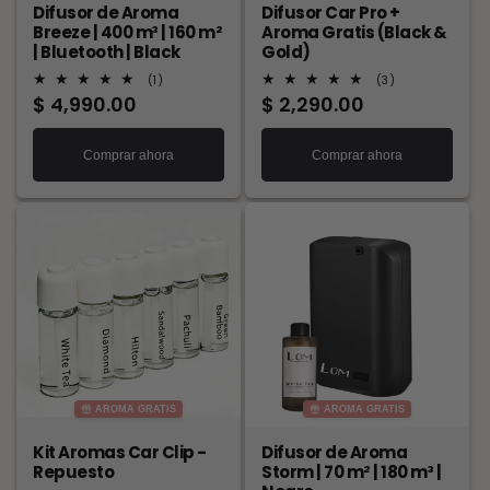
Difusor de Aroma
Difusor Car Pro +
Breeze | 400 m³ | 160 m²
Aroma Gratis (Black &
| Bluetooth | Black
Gold)
1
3
(1)
(3)
reseñas
reseñas
Precio
$ 4,990.00
Precio
$ 2,290.00
totales
totales
habitual
habitual
Comprar ahora
Comprar ahora
AROMA GRATIS
AROMA GRATIS
Kit Aromas Car Clip -
Difusor de Aroma
Repuesto
Storm | 70 m² | 180 m³ |