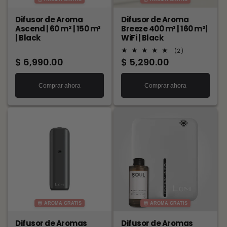
Difusor de Aroma
Difusor de Aroma
Ascend | 60 m² | 150 m³
Breeze 400 m³ | 160 m²|
| Black
WiFi | Black
2
(2)
reseñas
Precio
$ 6,990.00
Precio
$ 5,290.00
totales
habitual
habitual
Comprar ahora
Comprar ahora
AROMA GRATIS
AROMA GRATIS
Difusor de Aromas
Difusor de Aromas