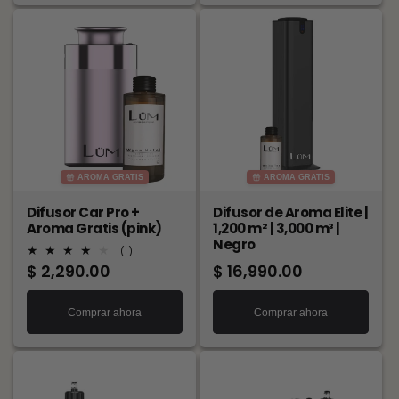
AROMA GRATIS
AROMA GRATIS
Difusor Car Pro +
Difusor de Aroma Elite |
Aroma Gratis (pink)
1,200 m² | 3,000 m³ |
Negro
1
(1)
reseñas
Precio
$ 2,290.00
Precio
$ 16,990.00
totales
habitual
habitual
Comprar ahora
Comprar ahora