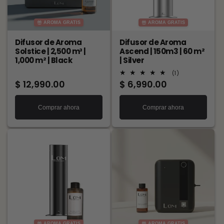
AROMA GRATIS
AROMA GRATIS
Difusor de Aroma
Difusor de Aroma
Solstice | 2,500 m³ |
Ascend | 150m3 | 60 m²
1,000 m² | Black
| Silver
1
(1)
reseñas
Precio
$ 12,990.00
Precio
$ 6,990.00
totales
habitual
habitual
Comprar ahora
Comprar ahora
AROMA GRATIS
AROMA GRATIS