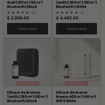
Wall | 160 m³ | 65 m² |
Zenith | 250 m³ | 100 m² |
Bluetooth | Black
Bluetooth | White
2
1
(2)
(1)
reseñas
reseñas
Precio
$ 2,690.00
Precio
$ 4,490.00
totales
totales
habitual
habitual
Comprar ahora
Comprar ahora
AROMA GRATIS
AROMA GRATIS
Difusor de Aromas
Difusor de Aroma
Zenith | 250 m³ | 100 m² |
Breeze 400 m³ | 160 m²|
Bluetooth | Black
WiFi | White