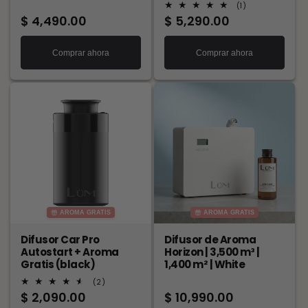
1
(1)
reseñas
Precio
$ 4,490.00
Precio
$ 5,290.00
totales
habitual
habitual
Comprar ahora
Comprar ahora
AROMA GRATIS
AROMA GRATIS
Difusor Car Pro
Difusor de Aroma
Autostart + Aroma
Horizon | 3,500 m³ |
Gratis (black)
1,400 m² | White
2
(2)
reseñas
Precio
$ 2,090.00
Precio
$ 10,990.00
totales