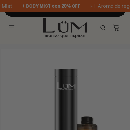
Ir
ist
Aroma de regalo 
✦ BODY MIST con 20% OFF
directamente
Agregar al carrito
al contenido
Carrito
Ir
directamente
a la
información
del producto