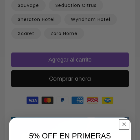
Sauvage
Seduction Citrus
Sheraton Hotel
Wyndham Hotel
Xcaret
Zara Home
Agregar al carrito
Comprar ahora
Formas
de
pago
5% OFF EN PRIMERAS