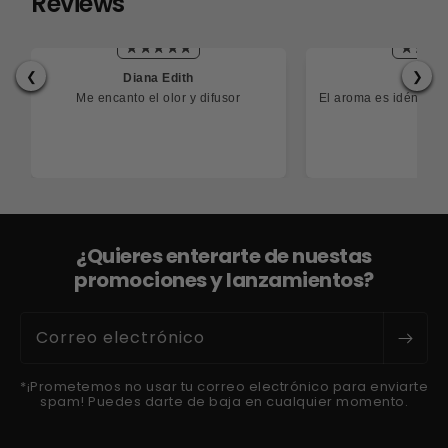
Reviews
❮
❯
Diana Edith
Cesa
Me encanto el olor y difusor
El aroma es idéntico
¿Quieres enterarte de nuestas
promociones y lanzamientos?
Correo electrónico
*¡Prometemos no usar tu correo electrónico para enviarte
spam! Puedes darte de baja en cualquier momento.