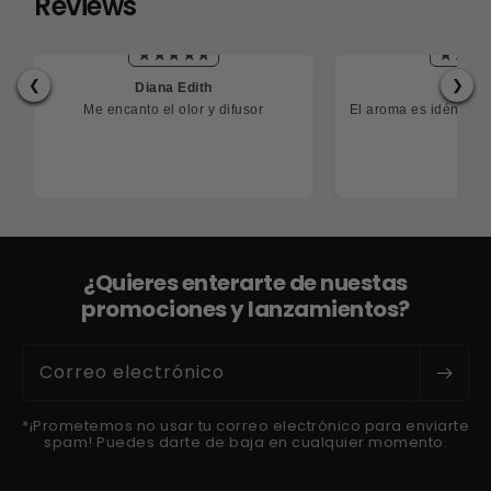
Reviews
❮
❯
Diana Edith
Cesa
Me encanto el olor y difusor
El aroma es idéntico
¿Quieres enterarte de nuestas
promociones y lanzamientos?
Correo electrónico
*¡Prometemos no usar tu correo electrónico para enviarte
spam! Puedes darte de baja en cualquier momento.