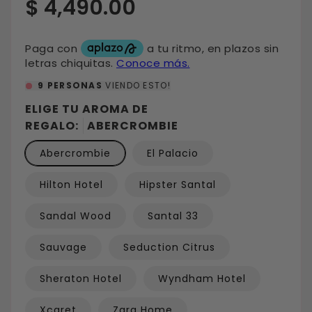
Precio
$ 4,490.00
habitual
9
PERSONAS
VIENDO ESTO!
ELIGE TU AROMA DE
REGALO:
ABERCROMBIE
Abercrombie
El Palacio
Hilton Hotel
Hipster Santal
Sandal Wood
Santal 33
Sauvage
Seduction Citrus
Sheraton Hotel
Wyndham Hotel
Xcaret
Zara Home