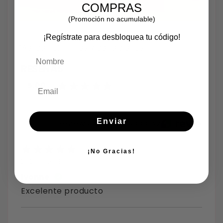
COMPRAS
(Promoción no acumulable)
¡Regístrate para desbloquea tu código!
*Aplican términos y condiciones
Nombre
RESEÑAS
5.00
Enviar
Reviews por Whatsapp by
¡No Gracias!
2026-05-18
Ivonne
Excelente producto