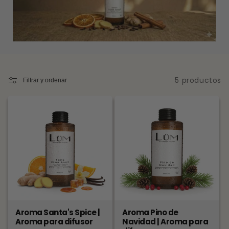
c
c
i
ó
n
5 productos
Filtrar y ordenar
:
Aroma Santa's Spice |
Aroma Pino de
Aroma para difusor
Navidad | Aroma para