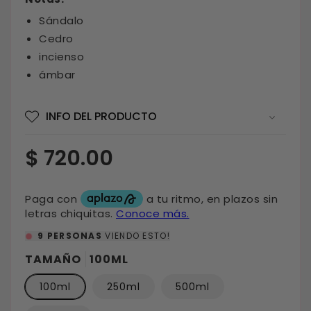
Sándalo
Cedro
incienso
ámbar
INFO DEL PRODUCTO
Precio
$ 720.00
habitual
12
PERSONAS
VIENDO ESTO!
TAMAÑO
100ML
100ml
250ml
500ml