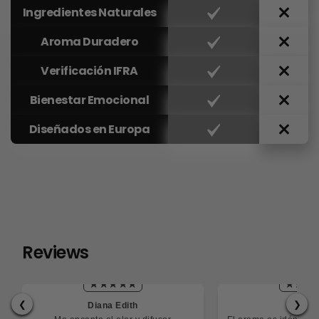
Ingredientes Naturales
Aroma Duradero
Verificación IFRA
Bienestar Emocional
Diseñados en Europa
Reviews
❮
❯
Diana Edith
Cesa