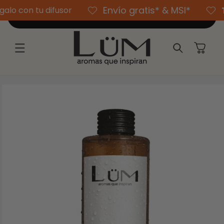
Ir
Envío gratis* & MSI*
TOD
 con tu difusor
directamente
Agregar al carrito
al contenido
Carrito
Ir
directamente
a la
información
del producto