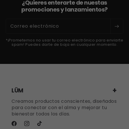
¿Quieres enterarte de nuestas
promociones y lanzamientos?
Correo electrónico
*¡Prometemos no usar tu correo electrónico para enviarte
spam! Puedes darte de baja en cualquier momento.
LÜM
Creamos productos conscientes, diseñados
para conectar con el alma y mejorar tu
bienestar todos los días.
Facebook
Instagram
TikTok