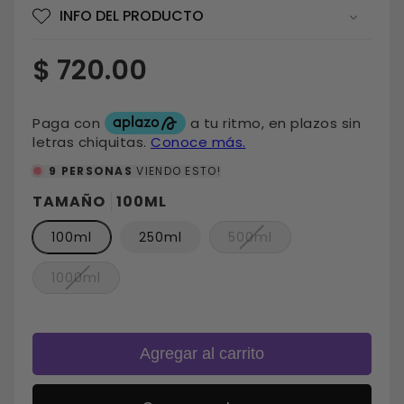
INFO DEL PRODUCTO
Precio
$ 720.00
habitual
9
PERSONAS
VIENDO ESTO!
TAMAÑO
100ML
Variante
100ml
250ml
500ml
agotada
o
no
Variante
1000ml
disponible
agotada
o
no
disponible
Agregar al carrito