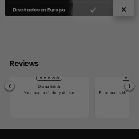
Diseñados en Europa
Reviews
❮
❯
Diana Edith
Cesa
Me encanto el olor y difusor
El aroma es idéntico